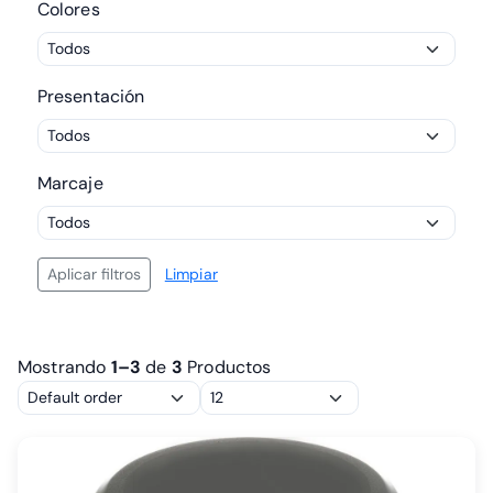
Colores
Presentación
Marcaje
Aplicar filtros
Limpiar
Mostrando
1–3
de
3
Productos
Ordenar por
Por página