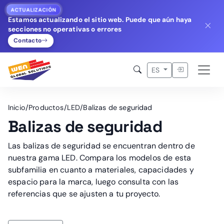
ACTUALIZACIÓN
Estamos actualizando el sitio web. Puede que aún haya
secciones no operativas o errores
Contacto
Iniciar sesió
ES
Inicio
/
Productos
/
LED
/
Balizas de seguridad
Balizas de seguridad
Las balizas de seguridad se encuentran dentro de
nuestra gama LED. Compara los modelos de esta
subfamilia en cuanto a materiales, capacidades y
espacio para la marca, luego consulta con las
referencias que se ajusten a tu proyecto.