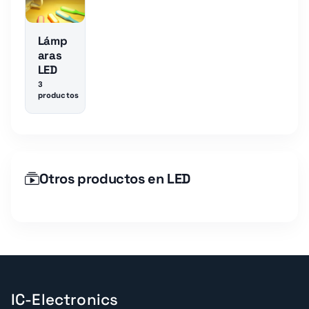
Lámp
aras
LED
3
productos
Otros productos en LED
IC-Electronics